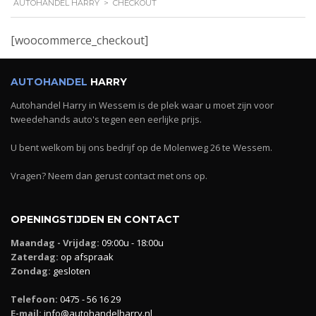
AUTOHANDEL HARRY
>
CHECKOUT
[woocommerce_checkout]
AUTOHANDEL
HARRY
Autohandel Harry in Wessem is de plek waar u moet zijn voor
tweedehands auto's tegen een eerlijke prijs.
U bent welkom bij ons bedrijf op de Molenweg 26 te Wessem.
Vragen? Neem dan gerust contact met ons op.
OPENINGSTIJDEN EN CONTACT
Maandag - Vrijdag:
09:00u - 18:00u
Zaterdag:
op afspraak
Zondag:
gesloten
Telefoon:
0475 - 56 16 29
E-mail:
info@autohandelharry.nl